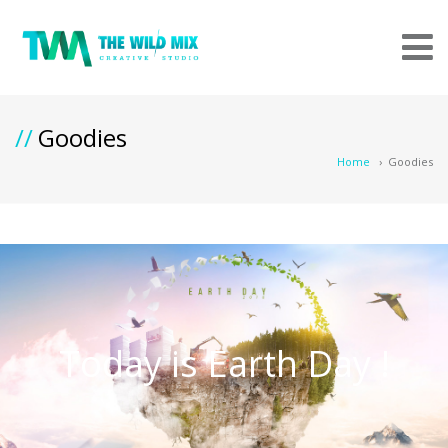
Goodies
Home
›
Goodies
Today is Earth Day !