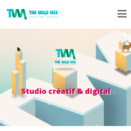
Studio créatif & digital
Notre travail consiste à réaliser vos projets, même les plus fous,
en faisant appel autant à la rigueur qu'à la créativité.