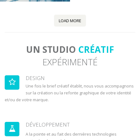
LOAD MORE
UN STUDIO
CRÉATIF
EXPÉRIMENTÉ
DESIGN
Une fois le brief créatif établit, nous vous accompagnons
sur la création ou la refonte graphique de votre identité
et/ou de votre marque.
smoketouch
1win login
1win
casinos online en chile
parimatch login
1win casino
https://1winug.com/
https://melbetegypt.org/
mostbet
pinco
DÉVELOPPEMENT
A la pointe et au fait des dernières technologies