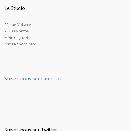
Le Studio
20, rue Voltaire
93100 Montreuil
Métro Ligne 9
Arrêt Robespierre
Suivez-nous sur Facebook
Suivez-nous sur Twitter