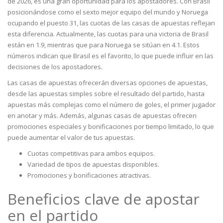
de 2026, es una gran oportunidad para los apostadores. Con Brasil
posicionándose como el sexto mejor equipo del mundo y Noruega
ocupando el puesto 31, las cuotas de las casas de apuestas reflejan
esta diferencia. Actualmente, las cuotas para una victoria de Brasil
están en 1.9, mientras que para Noruega se sitúan en 4.1. Estos
números indican que Brasil es el favorito, lo que puede influir en las
decisiones de los apostadores.
Las casas de apuestas ofrecerán diversas opciones de apuestas,
desde las apuestas simples sobre el resultado del partido, hasta
apuestas más complejas como el número de goles, el primer jugador
en anotar y más. Además, algunas casas de apuestas ofrecen
promociones especiales y bonificaciones por tiempo limitado, lo que
puede aumentar el valor de tus apuestas.
Cuotas competitivas para ambos equipos.
Variedad de tipos de apuestas disponibles.
Promociones y bonificaciones atractivas.
Beneficios clave de apostar
en el partido