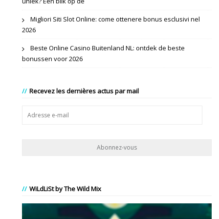
uniek? Een blik op de
Migliori Siti Slot Online: come ottenere bonus esclusivi nel
2026
Beste Online Casino Buitenland NL: ontdek de beste
bonussen voor 2026
Recevez les dernières actus par mail
Adresse
e-
mail
WiLdLiSt by The Wild Mix