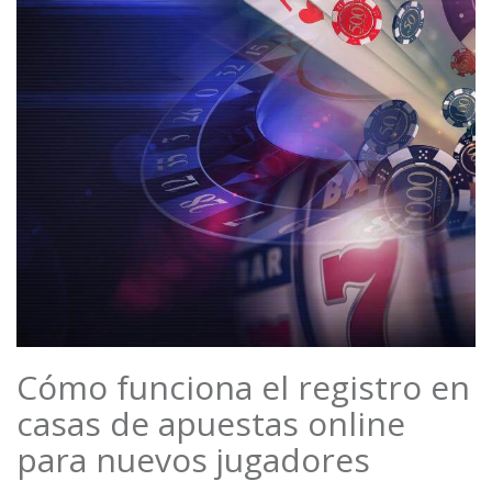
Cómo funciona el registro en
casas de apuestas online
para nuevos jugadores