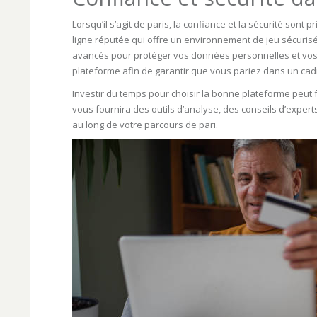
Lorsqu’il s’agit de paris, la confiance et la sécurité sont 
ligne réputée qui offre un environnement de jeu sécurisé.
avancés pour protéger vos données personnelles et vos tra
plateforme afin de garantir que vous pariez dans un cadr
Investir du temps pour choisir la bonne plateforme peut f
vous fournira des outils d’analyse, des conseils d’expert
au long de votre parcours de pari.