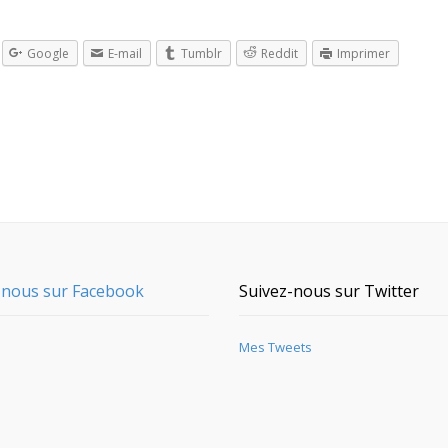
Google
E-mail
Tumblr
Reddit
Imprimer
-nous sur Facebook
Suivez-nous sur Twitter
Mes Tweets