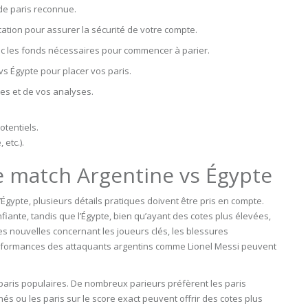
de paris reconnue.
ation pour assurer la sécurité de votre compte.
c les fonds nécessaires pour commencer à parier.
vs Égypte pour placer vos paris.
tes et de vos analyses.
otentiels.
etc.).
le match Argentine vs Égypte
 l’Égypte, plusieurs détails pratiques doivent être pris en compte.
onfiante, tandis que l’Égypte, bien qu’ayant des cotes plus élevées,
es nouvelles concernant les joueurs clés, les blessures
 performances des attaquants argentins comme Lionel Messi peuvent
 paris populaires. De nombreux parieurs préfèrent les paris
nés ou les paris sur le score exact peuvent offrir des cotes plus