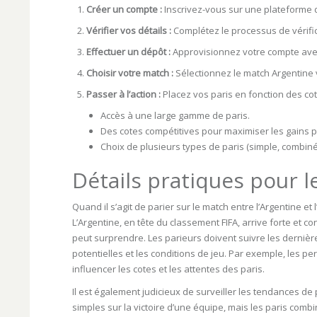
Créer un compte :
Inscrivez-vous sur une plateforme 
Vérifier vos détails :
Complétez le processus de vérific
Effectuer un dépôt :
Approvisionnez votre compte ave
Choisir votre match :
Sélectionnez le match Argentine 
Passer à l’action :
Placez vos paris en fonction des co
Accès à une large gamme de paris.
Des cotes compétitives pour maximiser les gains p
Choix de plusieurs types de paris (simple, combiné, 
Détails pratiques pour 
Quand il s’agit de parier sur le match entre l’Argentine et
L’Argentine, en tête du classement FIFA, arrive forte et c
peut surprendre. Les parieurs doivent suivre les dernièr
potentielles et les conditions de jeu. Par exemple, les
influencer les cotes et les attentes des paris.
Il est également judicieux de surveiller les tendances de
simples sur la victoire d’une équipe, mais les paris combi