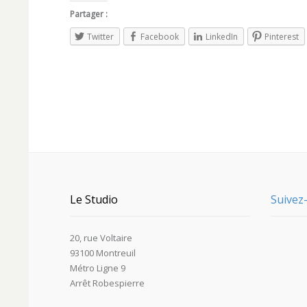
Partager :
Twitter
Facebook
LinkedIn
Pinterest
Le Studio
Suivez
20, rue Voltaire
93100 Montreuil
Métro Ligne 9
Arrêt Robespierre