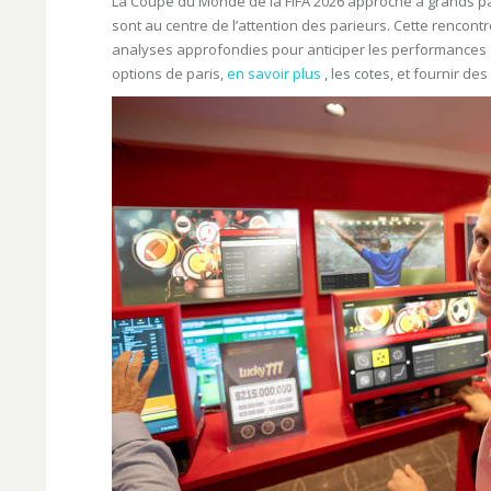
La Coupe du Monde de la FIFA 2026 approche à grands pas, 
sont au centre de l’attention des parieurs. Cette rencontr
analyses approfondies pour anticiper les performances de
options de paris,
en savoir plus
, les cotes, et fournir d