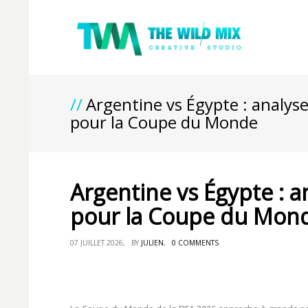
Argentine vs Égypte : analyse
pour la Coupe du Monde
Argentine vs Égypte : a
pour la Coupe du Mon
07 JUILLET 2026, BY
JULIEN
,
0 COMMENTS