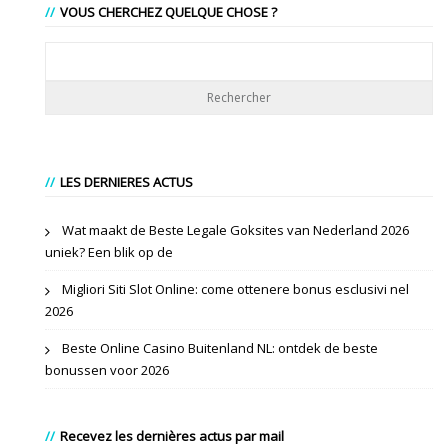
VOUS CHERCHEZ QUELQUE CHOSE ?
LES DERNIERES ACTUS
Wat maakt de Beste Legale Goksites van Nederland 2026
uniek? Een blik op de
Migliori Siti Slot Online: come ottenere bonus esclusivi nel
2026
Beste Online Casino Buitenland NL: ontdek de beste
bonussen voor 2026
Recevez les dernières actus par mail