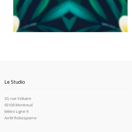
Le Studio
20, rue Voltaire
93100 Montreuil
Métro Ligne 9
Arrêt Robespierre