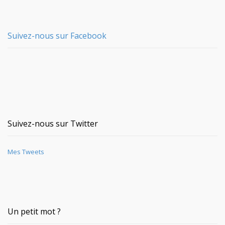
Suivez-nous sur Facebook
Suivez-nous sur Twitter
Mes Tweets
Un petit mot ?