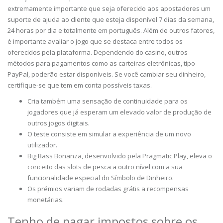
extremamente importante que seja oferecido aos apostadores um
suporte de ajuda ao cliente que esteja disponível 7 dias da semana,
24 horas por dia e totalmente em português. Além de outros fatores,
é importante avaliar o jogo que se destaca entre todos os
oferecidos pela plataforma. Dependendo do casino, outros
métodos para pagamentos como as carteiras eletrônicas, tipo
PayPal, poderão estar disponíveis. Se você cambiar seu dinheiro,
certifique-se que tem em conta possíveis taxas.
Cria também uma sensação de continuidade para os
jogadores que já esperam um elevado valor de produção de
outros jogos digitais.
O teste consiste em simular a experiência de um novo
utilizador.
Big Bass Bonanza, desenvolvido pela Pragmatic Play, eleva o
conceito das slots de pesca a outro nível com a sua
funcionalidade especial do Símbolo de Dinheiro.
Os prémios variam de rodadas grátis a recompensas
monetárias.
Tenho de pagar impostos sobre os