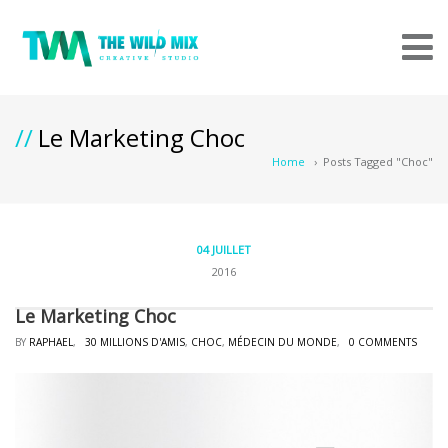
Le Marketing Choc
Home
›
Posts Tagged "Choc"
04 JUILLET
2016
Le Marketing Choc
BY
RAPHAEL
,
30 MILLIONS D'AMIS
,
CHOC
,
MÉDECIN DU MONDE
,
0 COMMENTS