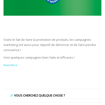
Outre le fait de faire la promotion de produits, les campagnes
marketing ont aussi pour objectif de dénoncer et de faire pendre
conscience !
Voici quelques campagnes bien faite et efficaces !
Read More
VOUS CHERCHEZ QUELQUE CHOSE ?