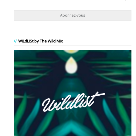
mail
WiLdLiSt by The Wild Mix