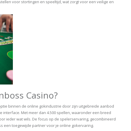
tellen voor stortingen en speeltijd, wat zorgt voor een veilige en
nboss Casino?
ptie binnen de online gokindustrie door zijn uitgebreide aanbod
ke interface. Met meer dan 4.500 spellen, waaronder een breed
r voor ieder wat wils. De focus op de spelerservaring, gecombineerd
 een toegewijde partner voor je online gokervaring.