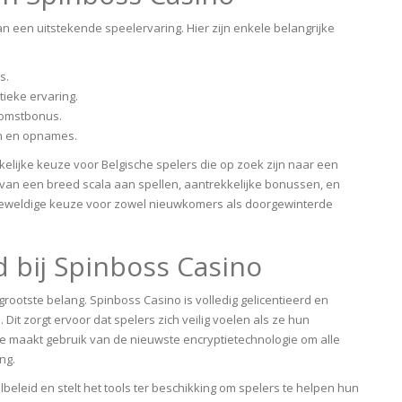
 een uitstekende speelervaring. Hier zijn enkele belangrijke
s.
ieke ervaring.
komstbonus.
en en opnames.
lijke keuze voor Belgische spelers die op zoek zijn naar een
van een breed scala aan spellen, aantrekkelijke bonussen, en
n geweldige keuze voor zowel nieuwkomers als doorgewinterde
d bij Spinboss Casino
 grootste belang. Spinboss Casino is volledig gelicentieerd en
Dit zorgt ervoor dat spelers zich veilig voelen als ze hun
te maakt gebruik van de nieuwste encryptietechnologie om alle
ng.
leid en stelt het tools ter beschikking om spelers te helpen hun