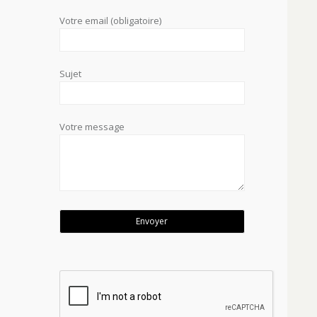
Votre email (obligatoire)
Sujet
Votre message