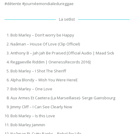
#détente #journéemondialedureggae
La setlist
‪Bob Marley – Don’t worry be Happy‬
‪Naâman – House Of Love (Clip Officiel)‬
‪Anthony B – Jah Jah Be Praised [Official Audio | Maad Sick
Reggaeville Riddim | OnenessRecords 2016]‬
‪Bob Marley – I Shot The Sheriff‬
‪Alpha Blondy – Wish You Were HereE ‬
‪Bob Marley – One Love‬
‪Aux Armes Et Caetera (La Marseillaise)- Serge Gainsbourg‬
‪Jimmy Cliff – I Can See Clearly Now‬
‪Bob Marley – Is this Love‬
‪Bob Marley Jammin‬
‪Naâman Ft. Cutty Ranks – Rebel for Life‬