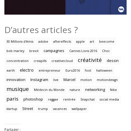
D’autres articles ?
30 Millions d'Amis
adobe
aftereffects
apple
art
beecome
campagnes
bob marley
brexit
Cannes Lions 2016
Choc
créativité
dessin
concentration
creapills
creativecloud
electro
earth
entrepreneur
Euro2016
foot
halloween
innovation
Instagram
Marcel
live
motion
motiondesign
musique
networking
Médecin du Monde
nature
Nike
paris
photoshop
reggae
rentrée
Snapchat
social media
Street
startup
trump
vacances
wallpaper
Partager :