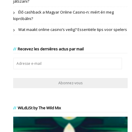
játszani?
Élő cashback a Magyar Online Casino-n: miért éri meg
kipróbálni?
Wat maakt online casino’s veilig? Essentiële tips voor spelers
Recevez les dernières actus par mail
Adresse
e-
mail
WiLdLiSt by The Wild Mix